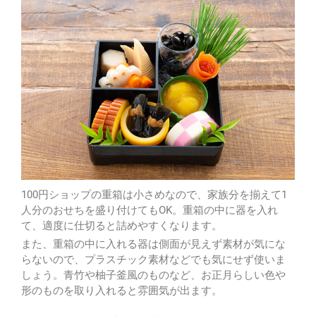
100円ショップの重箱は小さめなので、家族分を揃えて1
人分のおせちを盛り付けてもOK。重箱の中に器を入れ
て、適度に仕切ると詰めやすくなります。
また、重箱の中に入れる器は側面が見えず素材が気にな
らないので、プラスチック素材などでも気にせず使いま
しょう。青竹や柚子釜風のものなど、お正月らしい色や
形のものを取り入れると雰囲気が出ます。